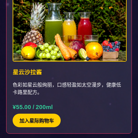
星云沙拉酱
色彩如星云般绚丽，口感轻盈如太空漫步，健康低
卡路里配方。
¥55.00 / 200ml
加入星际购物车